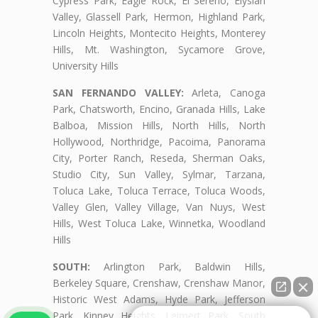
Cypress Park, Eagle Rock, El Sereno, Elysian
Valley, Glassell Park, Hermon, Highland Park,
Lincoln Heights, Montecito Heights, Monterey
Hills, Mt. Washington, Sycamore Grove,
University Hills
SAN FERNANDO VALLEY:
Arleta, Canoga
Park, Chatsworth, Encino, Granada Hills, Lake
Balboa, Mission Hills, North Hills, North
Hollywood, Northridge, Pacoima, Panorama
City, Porter Ranch, Reseda, Sherman Oaks,
Studio City, Sun Valley, Sylmar, Tarzana,
Toluca Lake, Toluca Terrace, Toluca Woods,
Valley Glen, Valley Village, Van Nuys, West
Hills, West Toluca Lake, Winnetka, Woodland
Hills
SOUTH:
Arlington Park, Baldwin Hills,
Berkeley Square, Crenshaw, Crenshaw Manor,
Historic West Adams, Hyde Park, Jefferson
Park, Kinney Heights, Leimert Park, South